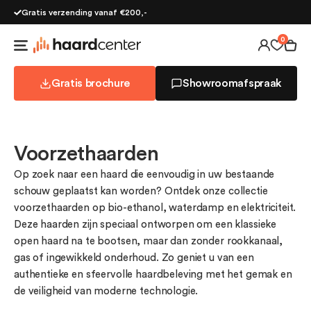
Gratis verzending vanaf €200,-
0
Terug
Terug
Terug
T
T
T
T
T
T
T
T
T
T
T
T
T
Gratis brochure
Showroomafspraak
Type vuurbron
Type haardmeubels
Elektrisch
E
V
H
E
C
M
C
A
B
Ba
C
In
Co
Type haard
Type vuurbron
Waterdamp
W
I
H
W
D
M
D
A
D
B
D
A
E
Haardaccessoires
Maatwerk
Bio-ethanol
B
I
B
R
M
R
A
D
C
D
L
Merken
Hologram
H
H
H
St
M
H
A
El
El
E
M
Voorzethaarden
Be
Be
Infrarood
I
S
I
K
A
H
F
Fa
P
Bekijk alle haardmeubels
Buitenhaarden
B
B
Br
In
H
Ka
A
Op zoek naar een haard die eenvoudig in uw bestaande
Bekijk alle haarden
Be
Be
Ce
P
H
A
schouw geplaatst kan worden? Ontdek onze collectie
Be
Be
C
A
Ic
voorzethaarden op bio-ethanol, waterdamp en elektriciteit.
Bekijk alle merken
Be
Be
Be
D
In
Deze haarden zijn speciaal ontworpen om een klassieke
Be
D
L
open haard na te bootsen, maar dan zonder rookkanaal,
Be
D
N
gas of ingewikkeld onderhoud. Zo geniet u van een
E
N
authentieke en sfeervolle haardbeleving met het gemak en
Fa
P
de veiligheid van moderne technologie.
F
S
H
V