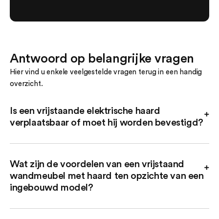
Antwoord op belangrijke vragen
Hier vind u enkele veelgestelde vragen terug in een handig
overzicht.
Is een vrijstaande elektrische haard
verplaatsbaar of moet hij worden bevestigd?
Vrijstaande haarden zijn ontworpen om los in de ruimte te
staan en zijn hierdoor eenvoudig te verplaatsen. U hoeft ze
Wat zijn de voordelen van een vrijstaand
niet aan de muur of vloer te bevestigen, waardoor u flexibel
wandmeubel met haard ten opzichte van een
bent in de plaatsing en kunt variëren.
ingebouwd model?
Vrijstaande wandmeubels met haard bieden flexibiliteit in