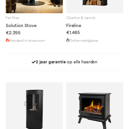
Fair Fires
Charlton & Jenrick
Solution Stove
Fireline
€1.485
€2.395
Brandend in showroom
Online verkrijgbaar
2 jaar garantie
op alle haarden