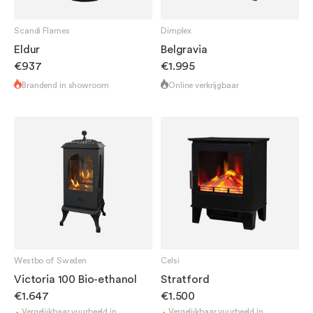
Scandi Flames
Dimplex
Eldur
Belgravia
€1.995
€937
Brandend in showroom
Online verkrijgbaar
Westbo of Sweden
Celsi
Victoria 100 Bio-ethanol
Stratford
€1.647
€1.500
Vergelijkbaar vuurbeeld in
Vergelijkbaar vuurbeeld in