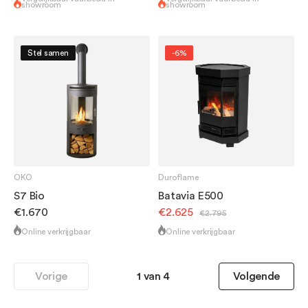
showroom
showroom
Stel samen
-6%
OKO
Duroflame
S7 Bio
Batavia E500
€1.670
€2.625
€2.795
Online verkrijgbaar
Online verkrijgbaar
Vorige
1 van 4
Volgende