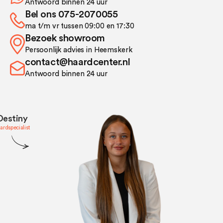
Antwoord binnen 24 uur
Bel ons 075-2070055
ma t/m vr tussen 09:00 en 17:30
Bezoek showroom
Persoonlijk advies in Heemskerk
contact@haardcenter.nl
Antwoord binnen 24 uur
Destiny
ardspecialist