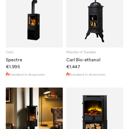
Celsi
Westbo of Sweden
Spectre
Carl Bio-ethanol
€1.995
€1.447
Brandend in showroom
Brandend in showroom