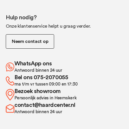
Upgrade de sfeer van uw haard en geniet van de luxe
uitstraling van echt haardhout – zonder rook, roet of
gedoe.
Hulp nodig?
Onze klantenservice helpt u graag verder.
Neem contact op
WhatsApp ons
Antwoord binnen 24 uur
Bel ons 075-2070055
ma t/m vr tussen 09:00 en 17:30
Bezoek showroom
Persoonlijk advies in Heemskerk
contact@haardcenter.nl
Antwoord binnen 24 uur