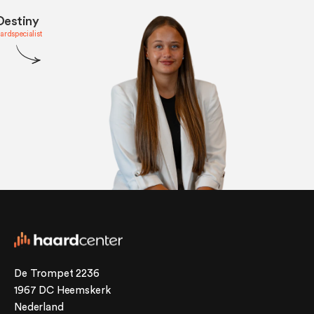
Destiny
ardspecialist
De Trompet 2236
1967 DC Heemskerk
Nederland