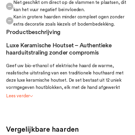
Niet geschikt om direct op de vlammen te plaatsen, dit
kan het vuur negatief beïnvloeden.
Kan in grotere haarden minder compleet ogen zonder
extra decoratie zoals kiezels of bodembedekking.
Productbeschrijving
Luxe Keramische Houtset – Authentieke
haarduitstraling zonder compromis
Geef uw bio-ethanol of elektrische haard de warme,
realistische uitstraling van een traditionele houthaard met
deze luxe keramische houtset. De set bestaat uit 12 uniek
vormgegeven houtblokken, elk met de hand afgewerkt
voor een natuurgetrouwe, sfeervolle look.
Lees verder
Realistisch & hittebestendig
Vervaardigd uit vuurvast keramiek, zijn deze houtblokken
perfect geschikt voor haarden die hoge temperaturen
Vergelijkbare haarden
genereren. Ze creëren een overtuigend houtvuur-effect