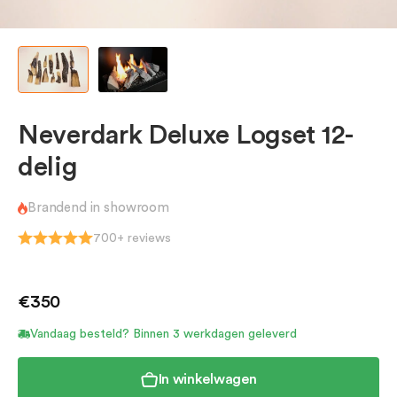
In
W
Ka
X
M
A
W
A
Be
Neverdark Deluxe Logset 12-
Be
delig
Brandend in showroom
700+ reviews
€350
Vandaag besteld? Binnen 3 werkdagen geleverd
In winkelwagen